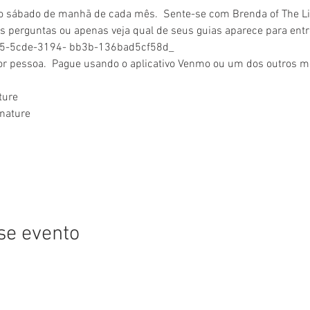
o sábado de manhã de cada mês.  Sente-se com Brenda of The Li
as perguntas ou apenas veja qual de seus guias aparece para en
905-5cde-3194- bb3b-136bad5cf58d_
r pessoa.  Pague usando o aplicativo Venmo ou um dos outros 
ure 
nature 
se evento