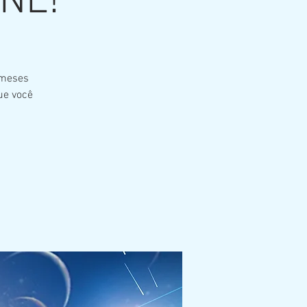
INE!
 meses
ue você