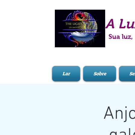
A Lu
Sua luz,
Lar
Sobre
Se
Anj