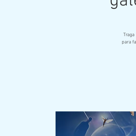
gal
Traga
para f