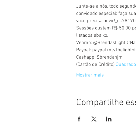
Junte-se a nós, todo segund
convidado especial: faça su
você precisa ouvir!_cc781
Sessões custam R$ 50,00 po
listados abaixo.
Venmo: @BrendasLightOfNat
Paypal: paypal.me/thelightof
Cashapp: $brendahjm
(Cartão de Crédito) 
Quadrado
Mostrar mais
Compartilhe es