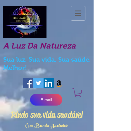
A Luz Da Natureza
Sua luz, Sua vida, Sua saúde,
Melhor!
E-mail
Rindo sua vida saudável
Com Brenda Hardwick