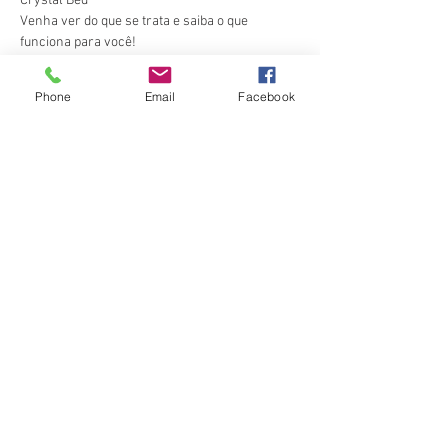
Crystal Bed 
Venha ver do que se trata e saiba o que 
funciona para você!
Sessão de US$ 25/20 minutos. 
Mostrar mais
Phone
Email
Facebook
Ingressos
Vendas encerradas
Tipo de ingresso
Experiência em terapia de
frequência
Preço
25,00 US$