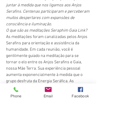
juntar à medida que nos ligamos aos Anjos 
Serafins. Centenas participaram e perceberam 
muitos despertares com expansões de 
consciência e iluminação.
O que são as meditações Seraphim Gaia Link?
As meditações foram canalizadas pelos Anjos 
Serafins para orientação e assistência da 
humanidade. Em cada reunião, você é 
gentilmente guiado na meditação para se 
tornar o elo entre os Anjos Serafins e Gaia, 
nossa Mãe Terra. Sua experiência pessoal 
aumenta exponencialmente à medida que o 
grupo desfruta da Energia Seráfica. As 
energias nunca estão estagnadas. As palavras 
usadas possuem uma frequência energética 
Phone
Email
Facebook
que aumentou com o passar dos anos.
Informações da Sala Zoom:
https://us02web.zoom.us/j/83257986198?
pwd=ZjZyamFiR25YMlBLdzlKdGtXNGp0UT09
ID da reunião: 832 5798 6198