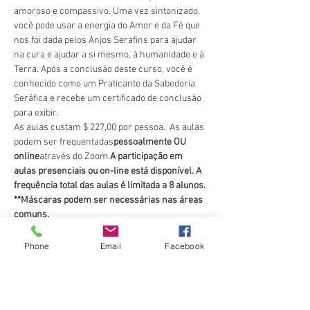
amoroso e compassivo. Uma vez sintonizado, 
você pode usar a energia do Amor e da Fé que 
nos foi dada pelos Anjos Serafins para ajudar 
na cura e ajudar a si mesmo, à humanidade e à 
Terra. Após a conclusão deste curso, você é 
conhecido como um Praticante da Sabedoria 
Seráfica e recebe um certificado de conclusão 
para exibir. 
As aulas custam $ 227,00 por pessoa.  As aulas 
podem ser frequentadas
pessoalmente OU 
online
através do Zoom.
A participação em 
aulas presenciais ou on-line está disponível. A 
frequência total das aulas é limitada a 8 alunos. 
**Máscaras podem ser necessárias nas áreas 
comuns.
Pague aqui usando este site ao se registrar 
(Quadrado). 
Phone
Email
Facebook
Um link do Zoom e o material da aula serão 
enviados por e-mail 24 horas antes do horário 
da aula…
Mostrar mais