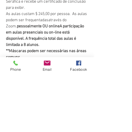
Seráfica e recebe um certificado de conclusão 
para exibir. 
As aulas custam $ 245,00 por pessoa.  As aulas 
podem ser frequentadas
através do 
Zoom.
pessoalmente OU online
A participação 
em aulas presenciais ou on-line está 
disponível. A frequência total das aulas é 
limitada a 8 alunos. 
**Máscaras podem ser necessárias nas áreas 
comuns.
Pague aqui usando este site ao se registrar 
Phone
Email
Facebook
(Quadrado). 
Um link do Zoom e o material da aula serão 
enviados por e-mail 24 horas antes do horário 
da aula…
Mostrar mais
Ingressos